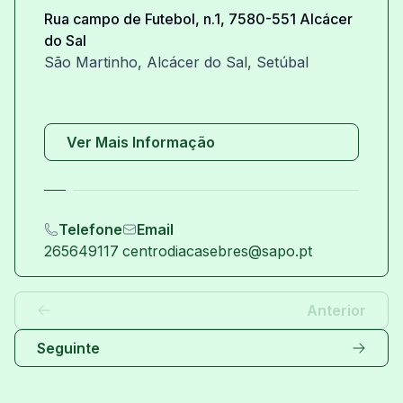
Rua campo de Futebol, n.1, 7580-551 Alcácer
do Sal
São Martinho, Alcácer do Sal, Setúbal
Ver Mais Informação
Telefone
Email
265649117
centrodiacasebres@sapo.pt
Item
1
Anterior
of
Seguinte
2